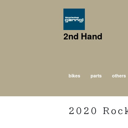
2nd Hand
bikes
parts
others
2020 Roc